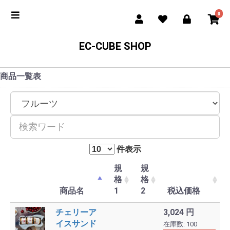
0
EC-CUBE SHOP
商品一覧表
カ
テ
ゴ
検
リ
索
ー
ワ
件表示
ー
ド
規
規
格
格
商品名
1
2
税込価格
チェリーア
3,024 円
イスサンド
在庫数: 100